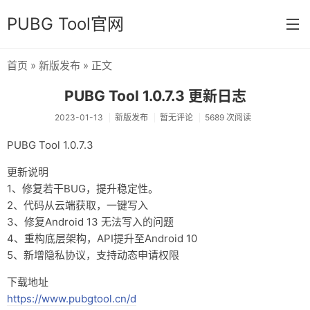
PUBG Tool官网
首页
»
新版发布
» 正文
首页
PUBG Tool 1.0.7.3 更新日志
分类
2023-01-13
新版发布
暂无评论
5689 次阅读
杂七杂八
PUBG Tool 1.0.7.3
运营日常
更新说明
1、修复若干BUG，提升稳定性。
新版发布
2、代码从云端获取，一键写入
开发相关
3、修复Android 13 无法写入的问题
4、重构底层架构，API提升至Android 10
关于
5、新增隐私协议，支持动态申请权限
链接
下载地址
https://www.pubgtool.cn/d
归档