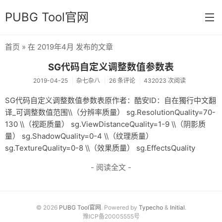
PUBG Tool官网
首页
» 在 2019年4月 发布的文章
首页
SG代码自定义调整数值参数表
分类
2019-04-25
杂七杂八
26 条评论
432023 次阅读
杂七杂八
SG代码自定义调整数值参数表原作者：酷安ID：自在獨行中文翻
译_可调整数值范围\\（分辨率质量） sg.ResolutionQuality=70-
运营日常
130 \\（视距质量） sg.ViewDistanceQuality=1-9 \\（阴影质
新版发布
量） sg.ShadowQuality=0-4 \\（纹理质量）
sg.TextureQuality=0-8 \\（效果质量） sg.EffectsQuality
开发相关
- 阅读全文 -
关于
链接
© 2026
PUBG Tool官网
. Powered by
Typecho
&
Initial
.
归档
豫ICP备20005555号