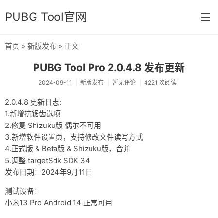
PUBG Tool官网
首页
»
新版发布
» 正文
首页
PUBG Tool Pro 2.0.4.8 发布更新
分类
2024-09-11
新版发布
暂无评论
4221 次阅读
杂七杂八
2.0.4.8 更新日志:
1.新增抗锯齿选项
运营日常
2.修复 Shizuku版 偶尔不可用
新版发布
3.新增软件设置页，支持修改文件读写方式
4.正式版 & Beta版 & Shizuku版，合并
开发相关
5.调整 targetSdk SDK 34
发布日期：2024年9月11日
关于
测试设备：
链接
小米13 Pro Android 14 正常可用
归档