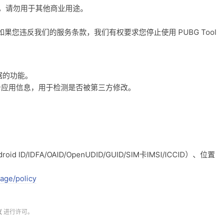
之用，请勿用于其他商业用途。
您违反我们的服务条款，我们有权要求您停止使用 PUBG Tool
据的功能。
l 自身应用信息，用于检测是否被第三方修改。
ID/IDFA/OAID/OpenUDID/GUID/SIM卡IMSI/ICCID）、位置
age/policy
议
进行许可。